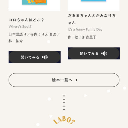
だるまちゃんとかみなりち
コロちゃんはどこ？
ゃん
Where's Spot?
It's a Funny Funny Day
日本語語り／寺内よりえ 音楽／
作・絵／加古里子
林 祐介
絵本一覧へ