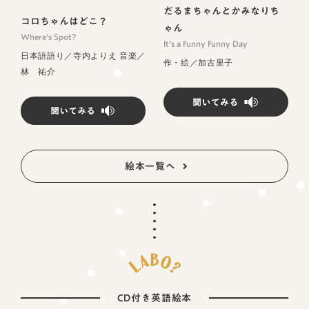
だるまちゃんとかみなりち
コロちゃんはどこ？
ゃん
Where's Spot?
It's a Funny Funny Day
日本語語り／寺内よりえ 音楽／
作・絵／加古里子
林 祐介
絵本一覧へ
CD付き英語絵本