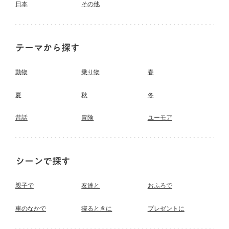
日本
その他
テーマから探す
動物
乗り物
春
夏
秋
冬
昔話
冒険
ユーモア
シーンで探す
親子で
友達と
おふろで
車のなかで
寝るときに
プレゼントに