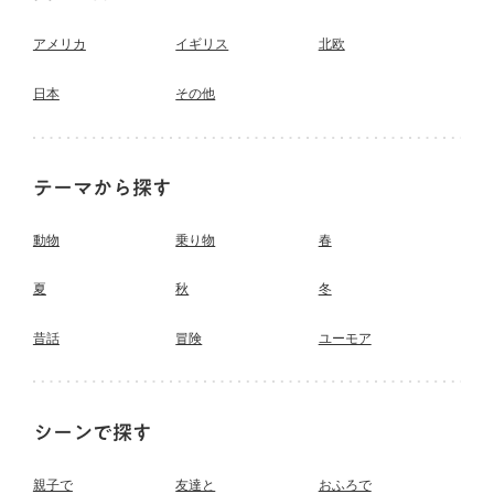
アメリカ
イギリス
北欧
日本
その他
テーマから探す
動物
乗り物
春
夏
秋
冬
昔話
冒険
ユーモア
シーンで探す
親子で
友達と
おふろで