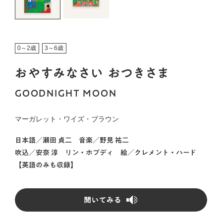
0～2歳
3～6歳
おやすみなさい おつきさま
GOODNIGHT MOON
マーガレット・ワイズ・ブラウン
日本語／
瀬田 貞二
音楽／
野見 祐二
吹込／
安奈 淳 リン・ホブディ
絵／
クレメント・ハード
【英語のみも収録】