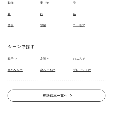
動物
乗り物
春
夏
秋
冬
昔話
冒険
ユーモア
シーンで探す
親子で
友達と
おふろで
車のなかで
寝るときに
プレゼントに
英語絵本一覧へ