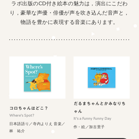
ラボ出版のCD付き絵本の魅力は，演出にこだわ
り，豪華な声優・俳優が声を吹き込んだ音声と，
物語を豊かに表現する音楽にあります。
だるまちゃんとかみなりち
コロちゃんはどこ？
ゃん
Where's Spot?
It's a Funny Funny Day
日本語語り／寺内よりえ 音楽／
作・絵／加古里子
林 祐介