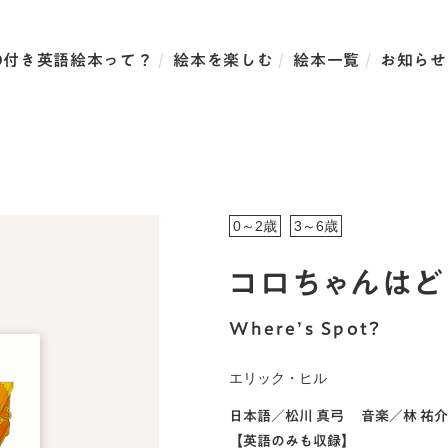
D付き英語絵本って？
絵本を楽しむ
絵本一覧
お知らせ
0～2歳
3～6歳
コロちゃんはど
Where’s Spot？
エリック・ヒル
日本語／
松川 真弓
音楽／
林 祐介
【英語のみも収録】