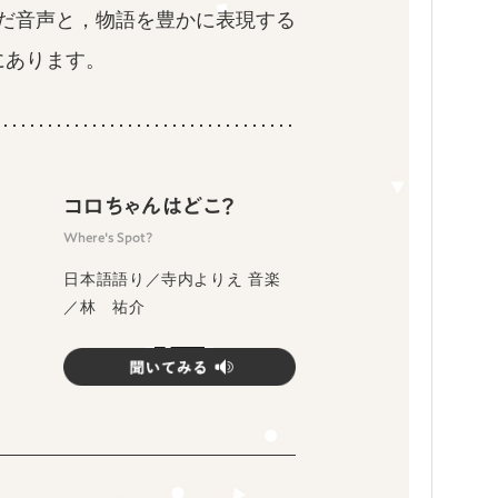
だ音声と，物語を豊かに表現する
にあります。
コロちゃんはどこ？
Where's Spot?
日本語語り／寺内よりえ 音楽
／林 祐介