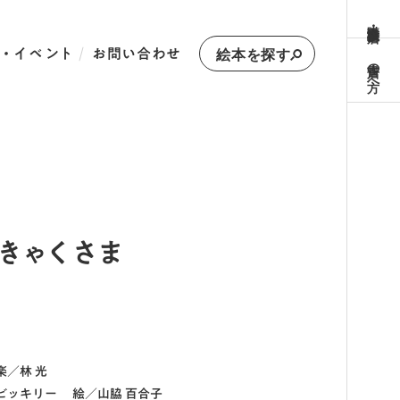
購入方法・取扱書店
・イベント
お問い合わせ
絵本を探す
書店の方へ
きゃくさま
楽／
林 光
ビッキリー
絵／
山脇 百合子