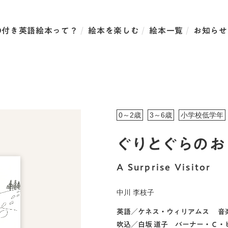
D付き英語絵本って？
絵本を楽しむ
絵本一覧
お知らせ
0～2歳
3～6歳
小学校低学年
ぐりとぐらのお
A Surprise Visitor
中川 李枝子
英語／
ケネス・ウィリアムス
音
吹込／
白坂 道子 バーナー・Ｃ・