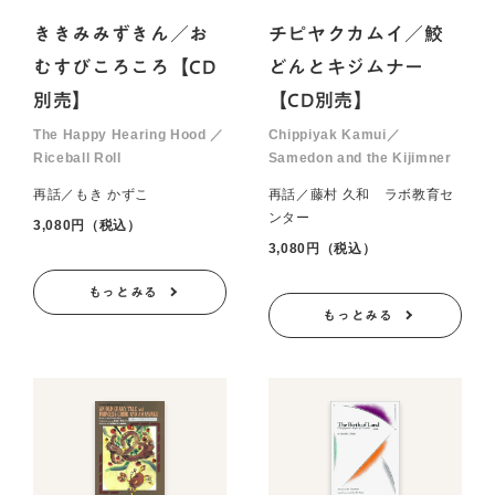
ききみみずきん／お
チピヤクカムイ／鮫
むすびころころ【CD
どんとキジムナー
別売】
【CD別売】
The Happy Hearing Hood ／
Chippiyak Kamui／
Riceball Roll
Samedon and the Kijimner
再話／もき かずこ
再話／藤村 久和 ラボ教育セ
ンター
3,080円（税込）
3,080円（税込）
もっとみる
もっとみる