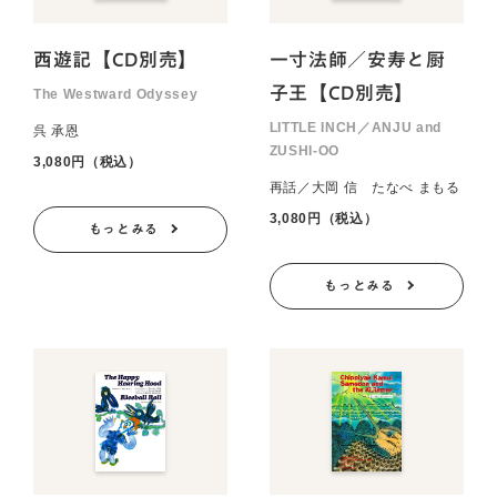
西遊記【CD別売】
一寸法師／安寿と厨
子王【CD別売】
The Westward Odyssey
LITTLE INCH／ANJU and
呉 承恩
ZUSHI-OO
3,080円（税込）
再話／大岡 信 たなべ まもる
3,080円（税込）
もっとみる
もっとみる