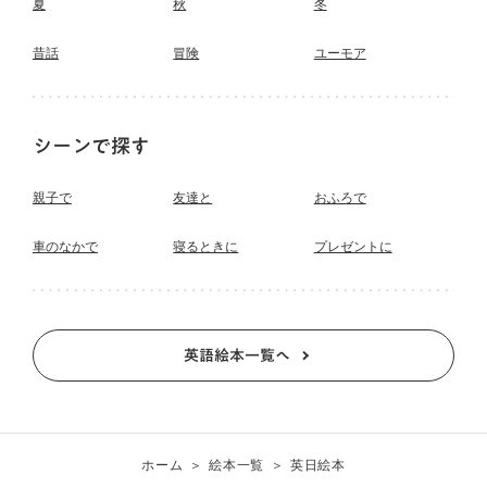
夏
秋
冬
昔話
冒険
ユーモア
シーンで探す
親子で
友達と
おふろで
車のなかで
寝るときに
プレゼントに
英語絵本一覧へ
ホーム
絵本一覧
英日絵本